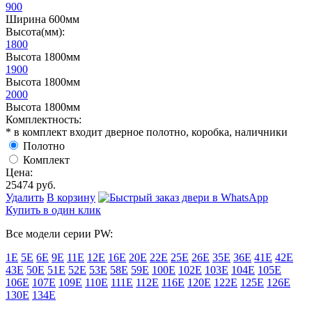
900
Ширина 600мм
Высота(мм):
1800
Высота 1800мм
1900
Высота 1800мм
2000
Высота 1800мм
Комплектность:
* в комплект входит дверное полотно, коробка, наличники
Полотно
Комплект
Цена:
25474
руб.
Удалить
В корзину
Купить в один клик
Все модели серии PW:
1E
5E
6E
9E
11E
12E
16E
20E
22E
25E
26E
35E
36E
41E
42E
43E
50E
51E
52E
53E
58E
59E
100E
102E
103E
104E
105E
106E
107E
109E
110E
111E
112E
116E
120E
122E
125E
126E
130E
134E