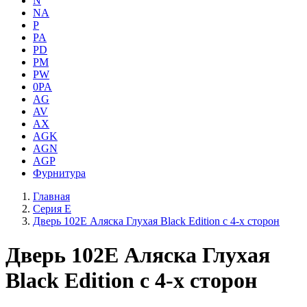
N
NA
P
PA
PD
PM
PW
0PA
AG
AV
AX
AGK
AGN
AGP
Фурнитура
Главная
Серия E
Дверь 102E Аляска Глухая Black Edition с 4-х сторон
Дверь 102E Аляска Глухая
Black Edition с 4-х сторон